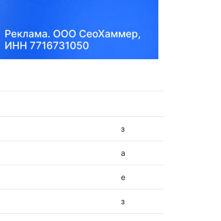
з
а
е
з