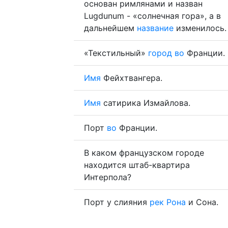
основан римлянами и назван
Lugdunum - «солнечная гора», а в
дальнейшем
название
изменилось.
«Текстильный»
город
во
Франции.
Имя
Фейхтвангера.
Имя
сатирика Измайлова.
Порт
во
Франции.
В каком французском городе
находится штаб-квартира
Интерпола?
Порт у слияния
рек
Рона
и Сона.