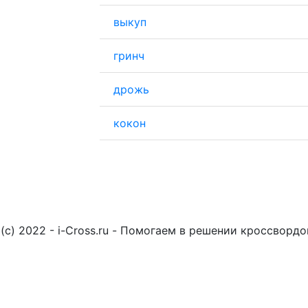
выкуп
гринч
дрожь
кокон
(c) 2022 - i-Cross.ru - Помогаем в решении кроссворд