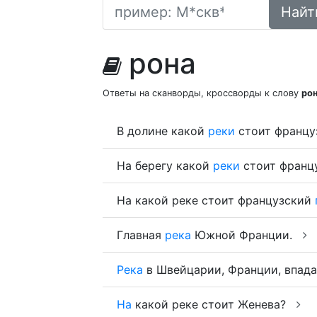
Найт
рона
Ответы на сканворды, кроссворды к слову
ро
В долине какой
реки
стоит франц
На берегу какой
реки
стоит франц
На какой реке стоит французский
Главная
река
Южной Франции.
Река
в Швейцарии, Франции, впад
На
какой реке стоит Женева?