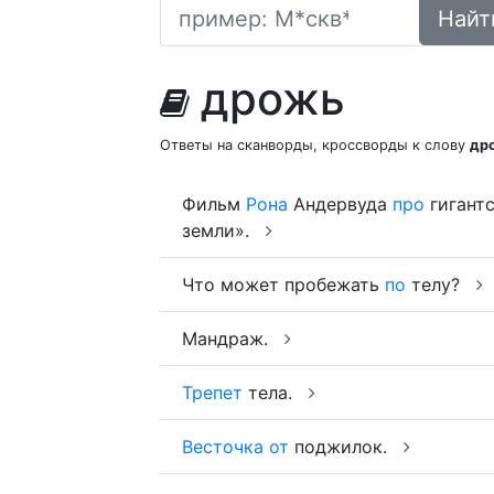
Найт
дрожь
Ответы на сканворды, кроссворды к слову
др
Фильм
Рона
Андервуда
про
гигантс
земли».
Что может пробежать
по
телу?
Мандраж.
Трепет
тела.
Весточка
от
поджилок.