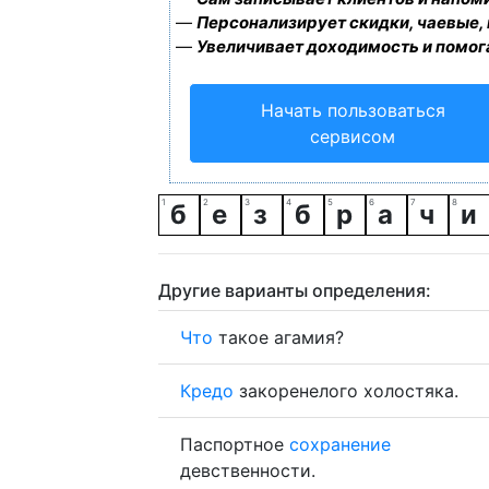
—
Персонализирует скидки, чаевые,
—
Увеличивает доходимость и помог
Начать пользоваться
сервисом
б
е
з
б
р
а
ч
и
Другие варианты определения:
Что
такое агамия?
Кредо
закоренелого холостяка.
Паспортное
сохранение
девственности.