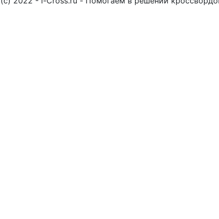
(c) 2022 - i-Cross.ru - Помогаем в решении кроссворд