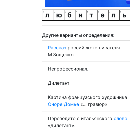
л
ю
б
и
т
е
л
ь
Другие варианты определения:
Рассказ
российского писателя
М.Зощенко.
Непрофессионал.
Дилетант.
Картина французского художника
Оноре
Домье
«... гравюр».
Переведите с итальянского
слово
«дилетант».