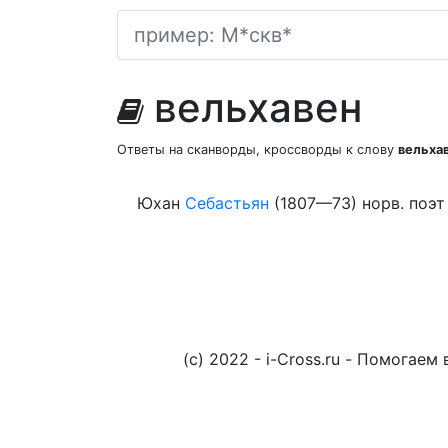
вельхавен
Ответы на сканворды, кроссворды к слову
вельха
Юхан
Себастьян
(1807—73) норв. поэ
(c) 2022 - i-Cross.ru - Помога