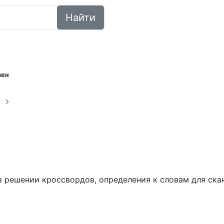
Найти
вен
т
ем в решении кроссвордов, определения к словам для ск