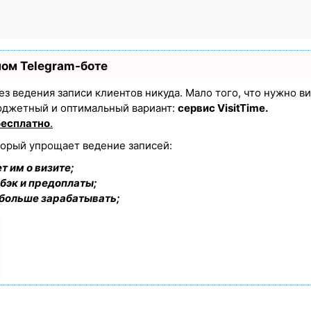
ном Telegram-боте
 без ведения записи клиентов никуда. Мало того, что нужно в
юджетный и оптимальный вариант:
сервис VisitTime.
бесплатно
.
торый упрощает ведение записей:
т им о визите;
бэк и предоплаты;
 больше зарабатывать;