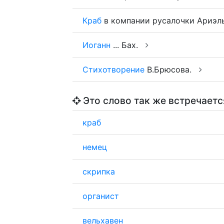
Краб
в компании русалочки Ариэл
Иоганн
... Бах.
Стихотворение
В.Брюсова.
Это слово так же встречаетс
краб
немец
скрипка
органист
вельхавен