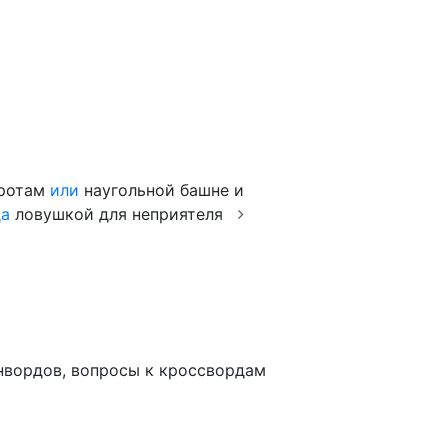
оротам
или
наугольной башне и
да
ловушкой для неприятеля
анвордов, вопросы к кроссвордам