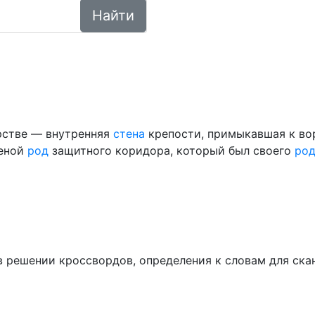
Найти
рстве — внутренняя
стена
крепости, примыкавшая к в
теной
род
защитного коридора, который был своего
ро
ем в решении кроссвордов, определения к словам для ск