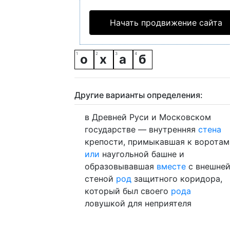
Начать продвижение сайта
о
х
а
б
Другие варианты определения:
в Древней Руси и Московском
государстве — внутренняя
стена
крепости, примыкавшая к воротам
или
наугольной башне и
образовывавшая
вместе
с внешне
стеной
род
защитного коридора,
который был своего
рода
ловушкой для неприятеля