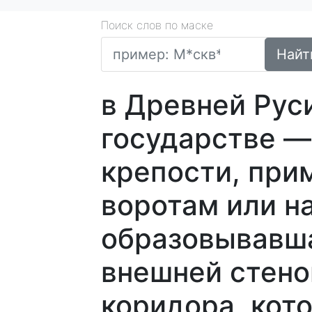
Поиск слов по маске
Найт
в Древней Рус
государстве —
крепости, при
воротам или н
образовывавша
внешней стено
коридора, кот