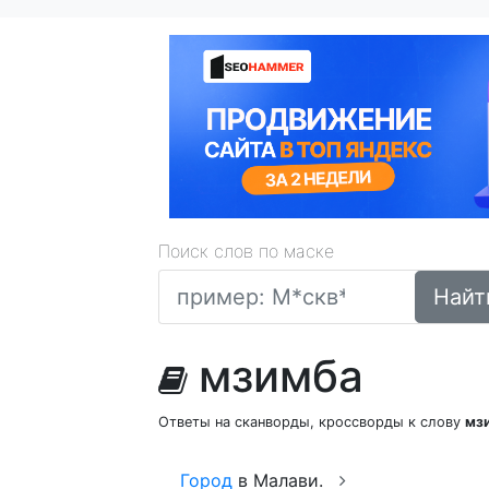
Поиск слов по маске
Найт
мзимба
Ответы на сканворды, кроссворды к слову
мз
Город
в Малави.