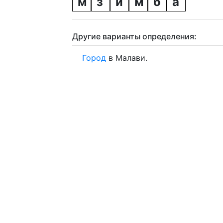
м
з
и
м
б
а
Другие варианты определения:
Город
в Малави.