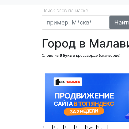
Поиск слов по маске
Найт
Город в Малав
Слово из
6 букв
в кроссворде (сканворде)