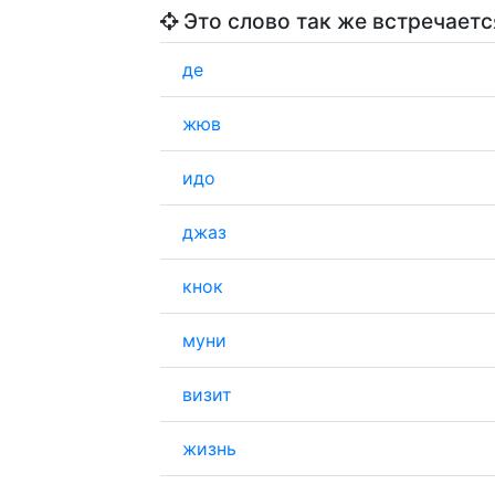
Это слово так же встречаетс
де
жюв
идо
джаз
кнок
муни
визит
жизнь