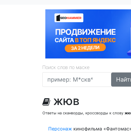
Поиск слов по маске
Найт
жюв
Ответы на сканворды, кроссворды к слову
жю
Персонаж
кинофильма «Фантомас