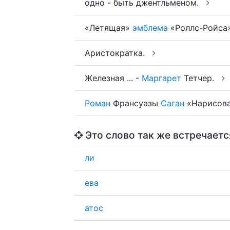
одно - быть джентльменом.
«Летящая»
эмблема
«Роллс-Ройса
Аристократка.
Железная ... -
Маргарет
Тетчер.
Роман
Франсуазы
Саган
«Нарисован
Это слово так же встречаетс
ли
ева
атос