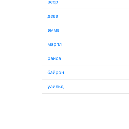
веер
дева
эмма
марпл
раиса
байрон
уайльд