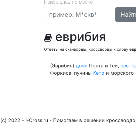
Поиск слов по маске
Найт
еврибия
Ответы на сканворды, кроссворды к слову
ев
(Эврибия)
дочь
Понта и Геи,
сестр
Форкиса, пучины
Кето
и морского 
(c) 2022 - i-Cross.ru - Помогаем в решении кроссворд