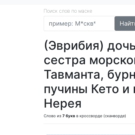
Поиск слов по маске
Найт
(Эврибия) дочь
сестра морско
Тавманта, бур
пучины Кето и
Нерея
Слово из
7 букв
в кроссворде (сканворде)