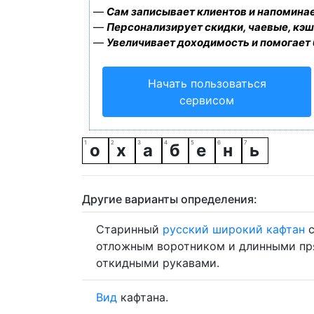
—
Сам записывает клиентов и напоминае
—
Персонализирует скидки, чаевые, кэш
—
Увеличивает доходимость и помогает
Начать пользоваться
сервисом
о
х
а
б
е
н
ь
Другие варианты определения:
Старинный
русский
широкий
кафтан
с
отложным воротником и длинными п
откидными рукавами.
Вид
кафтана.