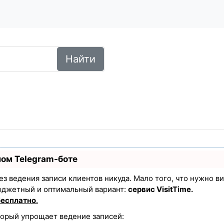
Найти
ном Telegram-боте
 без ведения записи клиентов никуда. Мало того, что нужно в
юджетный и оптимальный вариант:
сервис VisitTime.
бесплатно
.
торый упрощает ведение записей: