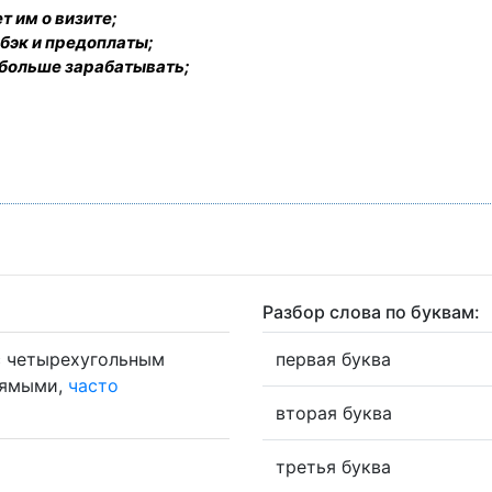
т им о визите;
бэк и предоплаты;
 больше зарабатывать;
Разбор слова по буквам:
 четырехугольным
первая буква
рямыми,
часто
вторая буква
третья буква