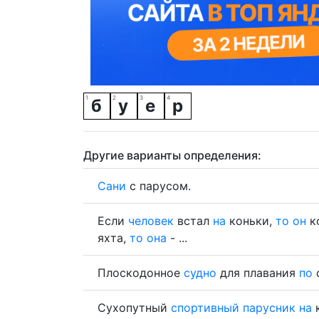
б
у
е
р
Другие варианты определения:
Сани
с парусом.
Если
человек
встал
на
коньки,
то
он
к
яхта,
то
она
- ...
Плоскодонное
судно
для плавания
по
Сухопутный
спортивный
парусник
на
к