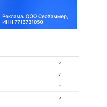
б
у
е
р