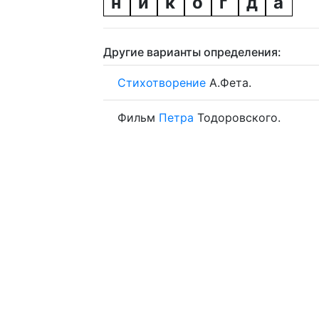
н
и
к
о
г
д
а
Другие варианты определения:
Стихотворение
А.Фета.
Фильм
Петра
Тодоровского.