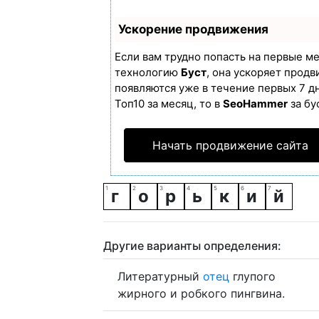
Ускорение продвижения
Если вам трудно попасть на первые м
технологию
Буст
, она ускоряет продв
появляются уже в течение первых 7 дн
Топ10 за месяц, то в
SeoHammer
за бу
Начать продвижение сайта
г
о
р
ь
к
и
й
Другие варианты определения:
Литературный
отец
глупого
жирного и робкого пингвина.