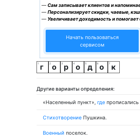
—
Сам записывает клиентов и напоминае
—
Персонализирует скидки, чаевые, кэш
—
Увеличивает доходимость и помогает
Начать пользоваться
сервисом
г
о
р
о
д
о
к
Другие варианты определения:
«Населенный пункт»,
где
прописалис
Стихотворение
Пушкина.
Военный
поселок.