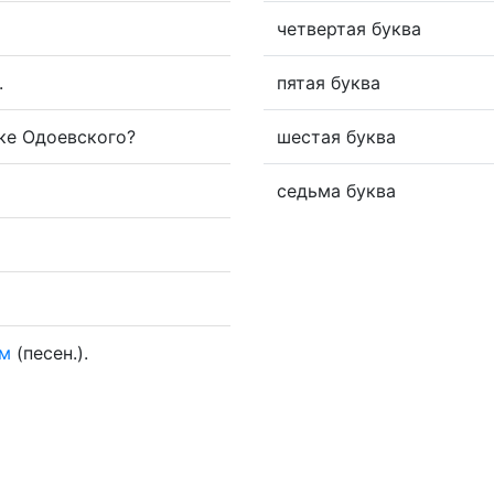
четвертая буква
.
пятая буква
зке Одоевского?
шестая буква
седьма буква
м
(песен.).