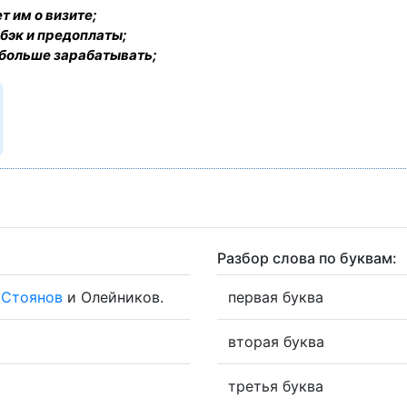
т им о визите;
бэк и предоплаты;
 больше зарабатывать;
Разбор слова по буквам:
ь
Стоянов
и Олейников.
первая буква
вторая буква
третья буква