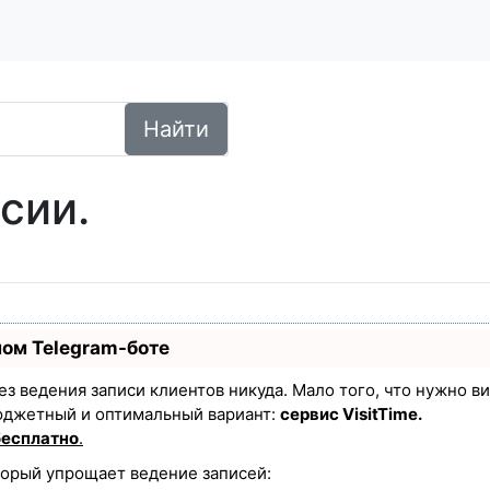
Найти
сии.
ном Telegram-боте
 без ведения записи клиентов никуда. Мало того, что нужно в
юджетный и оптимальный вариант:
сервис VisitTime.
бесплатно
.
торый упрощает ведение записей: