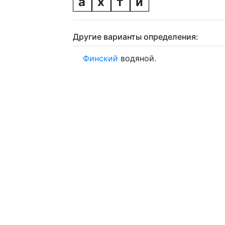
а
х
т
и
Другие варианты определения:
Финский
водяной.