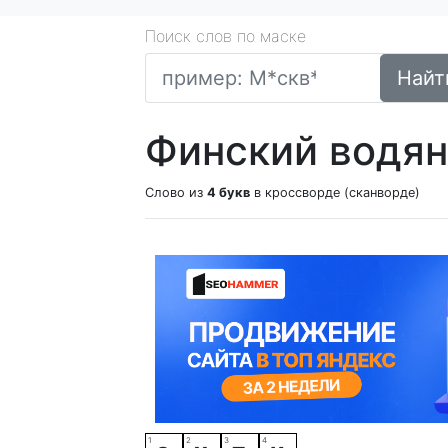
Поиск слов по маске
Найт
Финский водян
Слово из
4 букв
в кроссворде (сканворде)