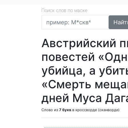
Поиск слов по маске
Найт
Австрийский п
повестей «Одн
убийца, а убит
«Смерть меща
дней Муса Даг
Слово из
7 букв
в кроссворде (сканворде)