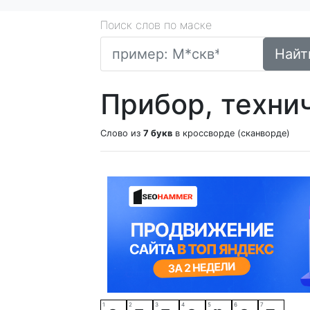
Поиск слов по маске
Найт
Прибор, техни
Слово из
7 букв
в кроссворде (сканворде)