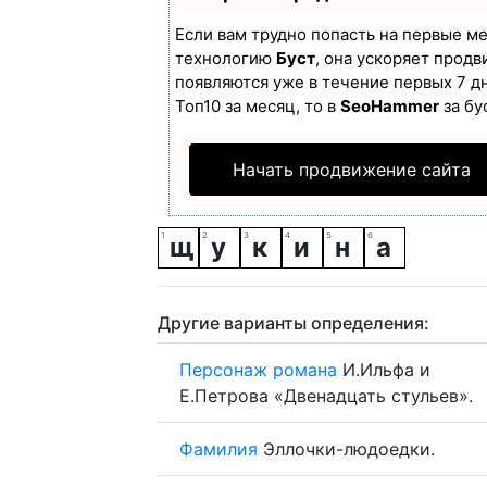
Если вам трудно попасть на первые м
технологию
Буст
, она ускоряет продв
появляются уже в течение первых 7 дн
Топ10 за месяц, то в
SeoHammer
за бу
Начать продвижение сайта
щ
у
к
и
н
а
Другие варианты определения:
Персонаж
романа
И.Ильфа и
Е.Петрова «Двенадцать стульев».
Фамилия
Эллочки-людоедки.