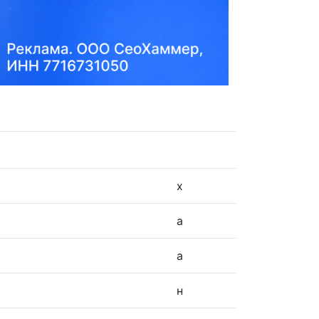
х
а
а
н