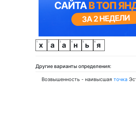
х
а
а
н
ь
я
Другие варианты определения:
Возвышенность - наивысшая
точка
Эс