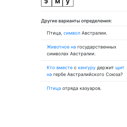
э
м
у
Другие варианты определения:
Птица,
символ
Австралии.
Животное
на
государственных
символах Австралии.
Кто
вместе
с
кенгуру
держит
щит
на
гербе Австралийского Союза?
Птица
отряда казуаров.