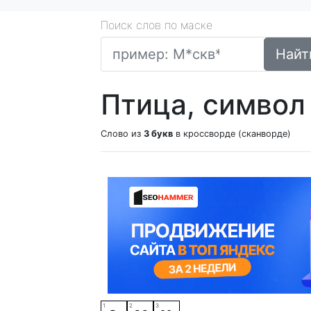
Поиск слов по маске
Найт
Птица, символ
Слово из
3 букв
в кроссворде (сканворде)