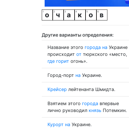
о
ч
а
к
о
в
Другие варианты определения:
Название этого
города
на
Украине
происходит
от
тюркского «место,
где
горит
огонь».
Город-порт
на
Украине.
Крейсер
лейтенанта Шмидта.
Взятием этого
города
впервые
лично руководил
князь
Потемкин.
Курорт
на
Украине.