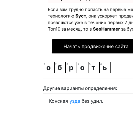
Если вам трудно попасть на первые м
технологию
Буст
, она ускоряет продв
появляются уже в течение первых 7 дн
Топ10 за месяц, то в
SeoHammer
за бу
Начать продвижение сайта
о
б
р
о
т
ь
Другие варианты определения:
Конская
узда
без удил.