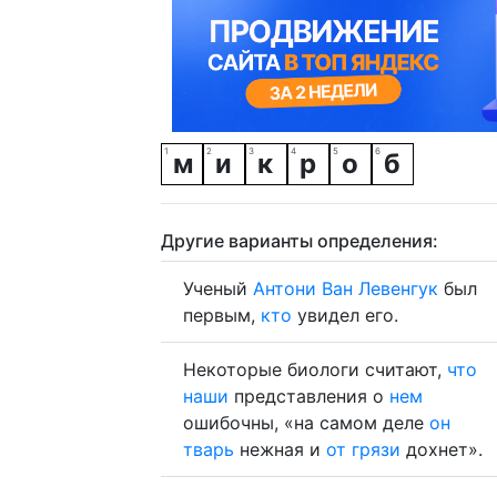
м
и
к
р
о
б
Другие варианты определения:
Ученый
Антони
Ван
Левенгук
был
первым,
кто
увидел его.
Некоторые биологи считают,
что
наши
представления о
нем
ошибочны, «на самом деле
он
тварь
нежная и
от
грязи
дохнет».