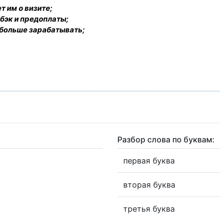
т им о визите;
бэк и предоплаты;
 больше зарабатывать;
Разбор слова по буквам:
первая буква
вторая буква
третья буква