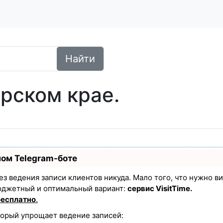
Найти
рском крае.
ном Telegram-боте
 без ведения записи клиентов никуда. Мало того, что нужно в
юджетный и оптимальный вариант:
сервис VisitTime.
бесплатно
.
торый упрощает ведение записей: