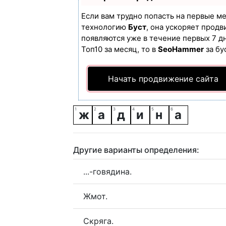
Если вам трудно попасть на первые м
технологию
Буст
, она ускоряет продв
появляются уже в течение первых 7 дн
Топ10 за месяц, то в
SeoHammer
за бу
Начать продвижение сайта
ж
а
д
и
н
а
Другие варианты определения:
...-говядина.
Жмот.
Скряга.