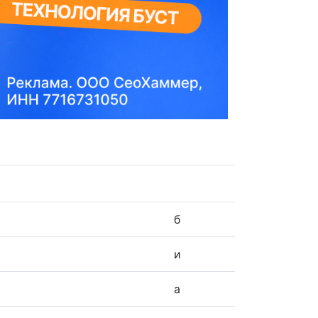
б
и
а