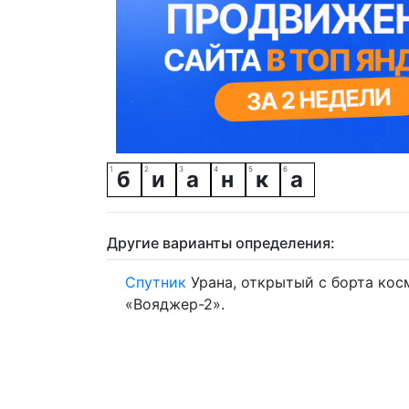
б
и
а
н
к
а
Другие варианты определения:
Спутник
Урана, открытый с борта кос
«Вояджер-2».