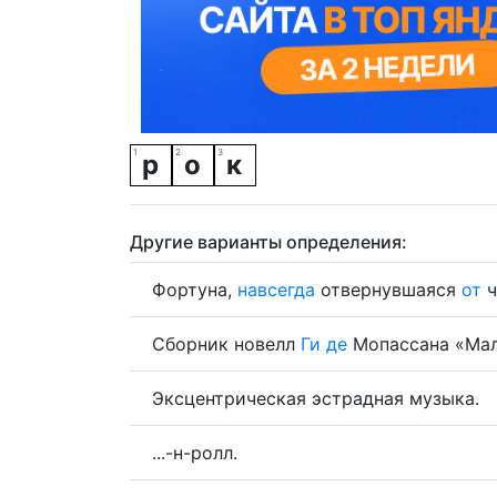
р
о
к
Другие варианты определения:
Фортуна,
навсегда
отвернувшаяся
от
ч
Сборник новелл
Ги
де
Мопассана «Мале
Эксцентрическая эстрадная музыка.
...-н-ролл.