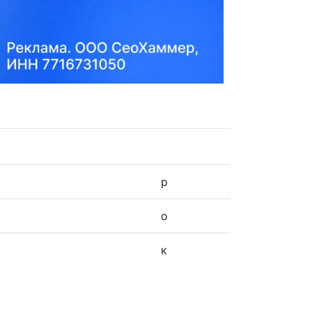
р
о
к