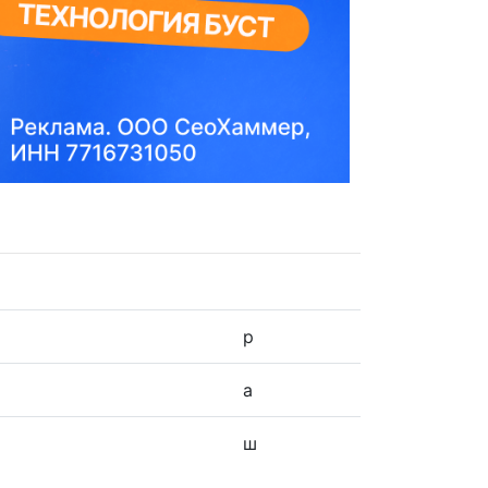
р
а
ш