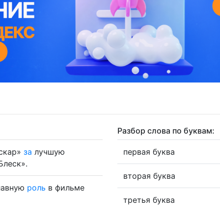
Разбор слова по буквам:
Оскар»
за
лучшую
первая буква
Блеск».
вторая буква
главную
роль
в фильме
третья буква