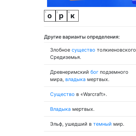
о
р
к
Другие варианты определения:
Злобное
существо
толкиеновского
Средиземья.
Древнеримский
бог
подземного
мира,
владыка
мертвых.
Существо
в «Warcraft».
Владыка
мертвых.
Эльф, ушедший в
темный
мир.