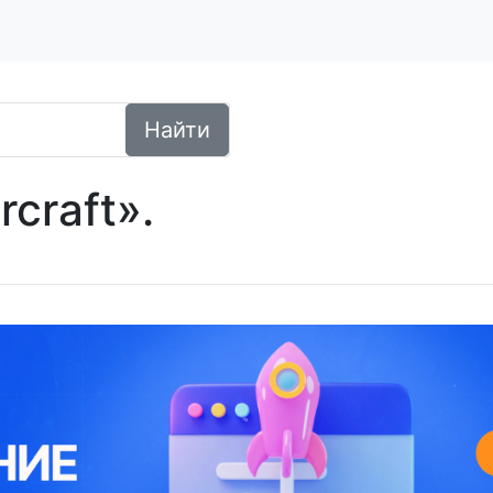
Найти
craft».