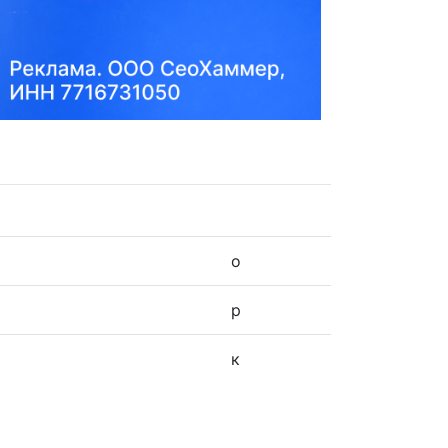
о
р
к