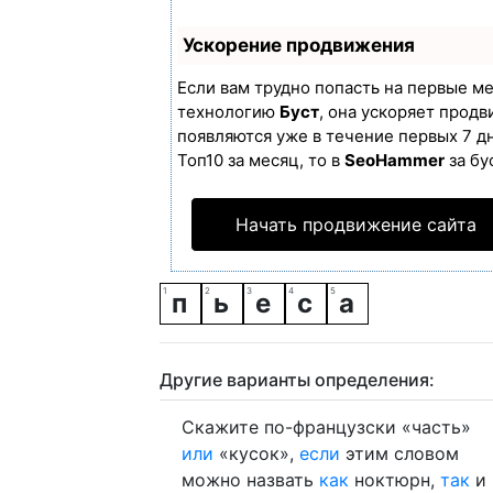
Ускорение продвижения
Если вам трудно попасть на первые м
технологию
Буст
, она ускоряет продв
появляются уже в течение первых 7 дн
Топ10 за месяц, то в
SeoHammer
за бу
Начать продвижение сайта
п
ь
е
с
а
Другие варианты определения:
Скажите по-французски «часть»
или
«кусок»,
если
этим словом
можно назвать
как
ноктюрн,
так
и