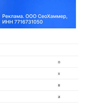
о
х
в
а