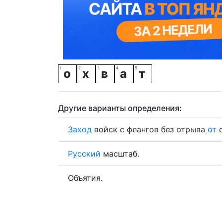
о
х
в
а
т
Другие варианты определения:
Заход
войск с флангов без отрыва
от
с
Русский
масштаб.
Объятия.