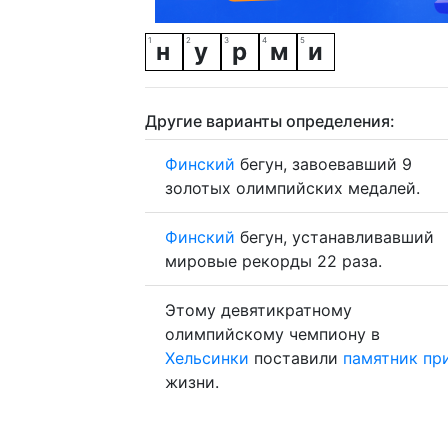
н
у
р
м
и
Другие варианты определения:
Финский
бегун, завоевавший 9
золотых олимпийских медалей.
Финский
бегун, устанавливавший
мировые рекорды 22 раза.
Этому девятикратному
олимпийскому чемпиону в
Хельсинки
поставили
памятник
пр
жизни.