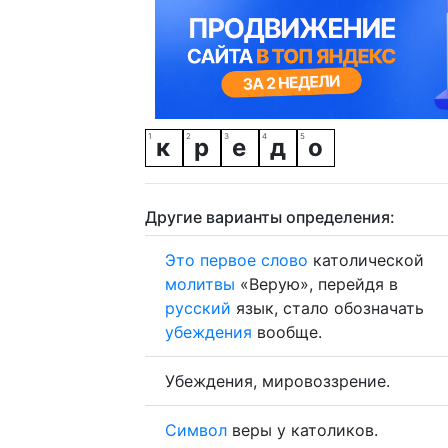
к
р
е
д
о
Другие варианты определения:
Это
первое
слово
католической
молитвы
«Верую», перейдя в
русский
язык, стало обозначать
убеждения
вообще.
Убеждения, мировоззрение.
Символ
веры у католиков.