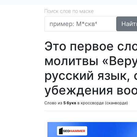
Поиск слов по маске
Найт
Это первое сл
молитвы «Веру
русский язык, 
убеждения во
Слово из
5 букв
в кроссворде (сканворде)