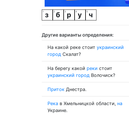
з
б
р
у
ч
Другие варианты определения:
На какой реке стоит
украинский
город
Скалат?
На берегу какой
реки
стоит
украинский
город
Волочиск?
Приток
Днестра.
Река
в Хмельницкой области,
на
Украине.