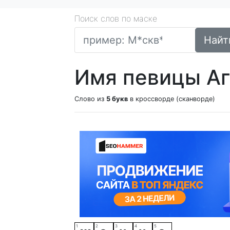
Поиск слов по маске
Найт
Имя певицы Аг
Слово из
5 букв
в кроссворде (сканворде)