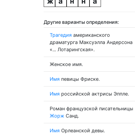
ж
а
н
н
а
Другие варианты определения:
Трагедия
американского
драматурга Максуэлла Андерсона
«... Лотарингская».
Женское имя.
Имя
певицы Фриске.
Имя
российской актрисы Эппле.
Роман французской писательницы
Жорж
Санд.
Имя
Орлеанской девы.