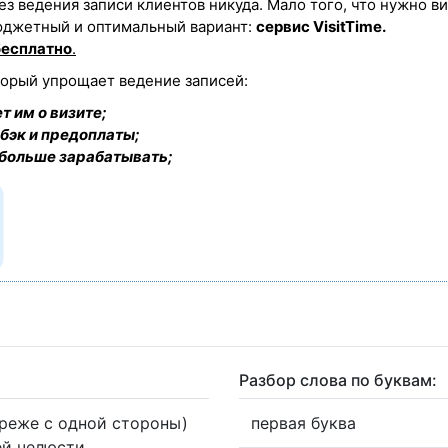
 без ведения записи клиентов никуда. Мало того, что нужно в
юджетный и оптимальный вариант:
сервис VisitTime.
бесплатно
.
торый упрощает ведение записей:
т им о визите;
бэк и предоплаты;
 больше зарабатывать;
Разбор слова по буквам:
(реже с одной стороны)
первая буква
ей челюсти.