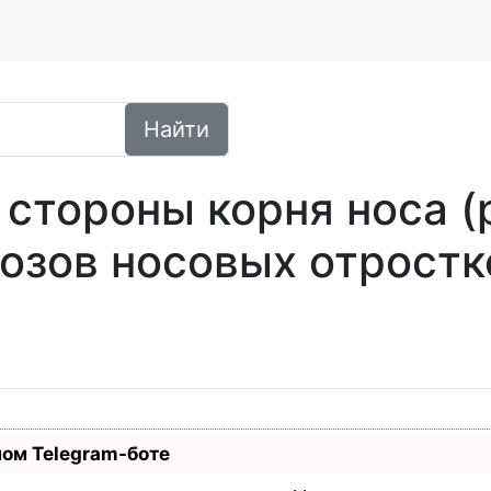
Найти
 стороны корня носа (
тозов носовых отростк
ном Telegram-боте