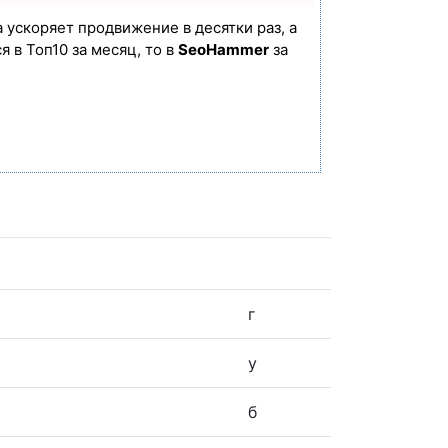
а ускоряет продвижение в десятки раз, а
 в Топ10 за месяц, то в
SeoHammer
за
г
у
б