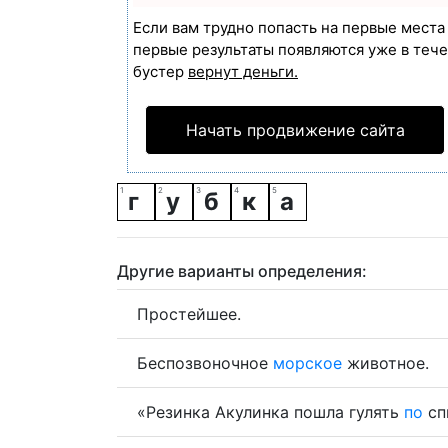
Если вам трудно попасть на первые мест
первые результаты появляются уже в течен
бустер
вернут деньги.
Начать продвижение сайта
г
у
б
к
а
Другие варианты определения:
Простейшее.
Беспозвоночное
морское
животное.
«Резинка Акулинка пошла гулять
по
сп