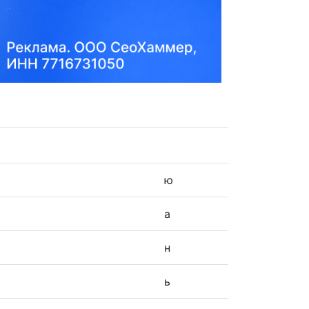
ю
а
н
ь