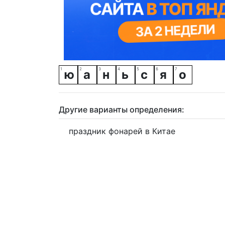
ю
а
н
ь
с
я
о
Другие варианты определения:
праздник фонарей в Китае