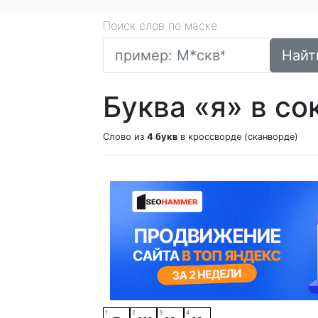
Поиск слов по маске
Найт
Буква «я» в со
Слово из
4 букв
в кроссворде (сканворде)