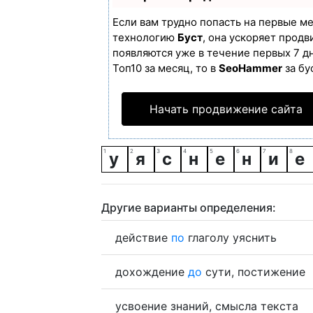
Если вам трудно попасть на первые м
технологию
Буст
, она ускоряет продв
появляются уже в течение первых 7 дн
Топ10 за месяц, то в
SeoHammer
за бу
Начать продвижение сайта
у
я
с
н
е
н
и
е
Другие варианты определения:
действие
по
глаголу уяснить
дохождение
до
сути, постижение
усвоение знаний, смысла текста