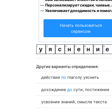
—
Персонализирует скидки, чаевые,
—
Увеличивает доходимость и помог
Начать пользоваться
сервисом
у
я
с
н
е
н
и
е
Другие варианты определения:
действие
по
глаголу уяснить
дохождение
до
сути, постижение
усвоение знаний, смысла текста